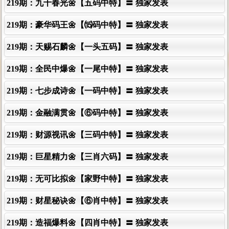
219期：九十春光🌼【五码中特】〓 独家发表
219期：豪华码王🌼【⒂码中特】〓 独家发表
219期：天赐石麟🌼【一头五码】〓 独家发表
219期：全民中爆🌼【一尾中特】〓 独家发表
219期：七步成诗🌼【一码中特】〓 独家发表
219期：金融满贯🌼【⑥码中特】〓 独家发表
219期：财源视讯🌼【三码中特】〓 独家发表
219期：巨星精力🌼【三肖六码】〓 独家发表
219期：无可比拟🌼【家野中特】〓 独家发表
219期：财星秘诀🌼【⑥肖中特】〓 独家发表
219期：造福爆料🌼【四肖中特】〓 独家发表