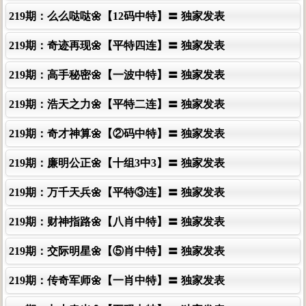
219期：么么哒哒🌼【12码中特】〓 独家发表
219期：奇迹再现🌼【平特四连】〓 独家发表
219期：高手秘密🌼【一波中特】〓 独家发表
219期：浩天之力🌼【平特二连】〓 独家发表
219期：奇才神算🌼【②码中特】〓 独家发表
219期：廉明公正🌼【十组3中3】〓 独家发表
219期：万千天兵🌼【平特③连】〓 独家发表
219期：财神指路🌼【八肖中特】〓 独家发表
219期：交际明星🌼【⑤肖中特】〓 独家发表
219期：传奇军师🌼【一肖中特】〓 独家发表