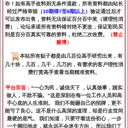
诈！如有高手改料则无条件退款，所有资料都由站长
经过严格审核
（10期得7至8期以上）
验证通过后才
可以发布出售，资料无法保证百分百中奖（请理性消
费），论坛承诺所有资料错对绝不更改，保证彩民买
到是百分百真实可靠的资料，杜绝二次收费。
（禁止
赌博）
本站所有贴子都是由几百位高手研究出来，有
几十块，几百，几千，几万的，有需求的客户理性消
费打赏高手查看当期精准资料。
平台宗旨：
“
一心为民，诚信天下 ，认真做事，踏实
做人，不欺不骗。”这是深刻在每一位工作人员和高
手心底的人生准则。 我们不能砸自己的招牌，更不
能亏了良心。这不是什么高深的道理，却是行走世间
最硬的底气。 我们知道，只要守着这份初心，一步
一个脚印地走，就永远不会迷失方向， 所以我们了