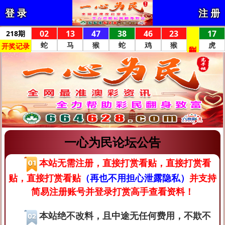
登 录
注 册
一心为民论坛公告
本站无需注册，直接打赏看贴，直接打赏看
贴，直接打赏看贴
（再也不用担心泄露隐私）
并支持
简易注册账号并登录打赏高手查看资料！
本站绝不改料，且中途无任何费用，不欺不