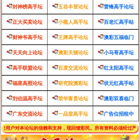
封神榜高手坛
五谷丰登论坛
雷锋高手论坛
正大买卖论坛
小龍人高手坛
百老汇高手站
财神爷高手坛
王牌高手论坛
澳彩五福临门
天天向上论坛
澳彩天猫论坛
小马哥高手坛
高手联盟论坛
百度交流论坛
红太阳高手坛
福星高照论坛
研究院澳彩坛
状元红高手站
刘伯温高手坛
荣华富贵论坛
澳彩双喜临门
广东交流论坛
一品堂高手坛
广告位招租中
本论坛的信赖和支持，现回馈彩民。所有资料必须经过严格验证后才