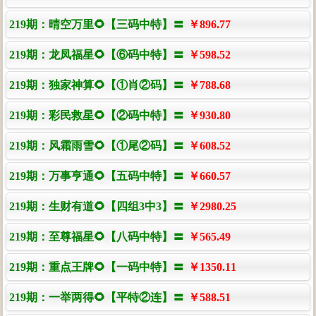
219期：晴空万里🌻【三码中特】〓
￥896.77
219期：龙凤福星🌻【⑥码中特】〓
￥598.52
219期：独家神算🌻【①肖②码】〓
￥788.68
219期：彩民救星🌻【②码中特】〓
￥930.80
219期：风霜雨雪🌻【①尾②码】〓
￥608.52
219期：万事亨通🌻【五码中特】〓
￥660.57
219期：生财有道🌻【四组3中3】〓
￥2980.25
219期：至尊福星🌻【八码中特】〓
￥565.49
219期：重点王牌🌻【一码中特】〓
￥1350.11
219期：一举两得🌻【平特②连】〓
￥588.51