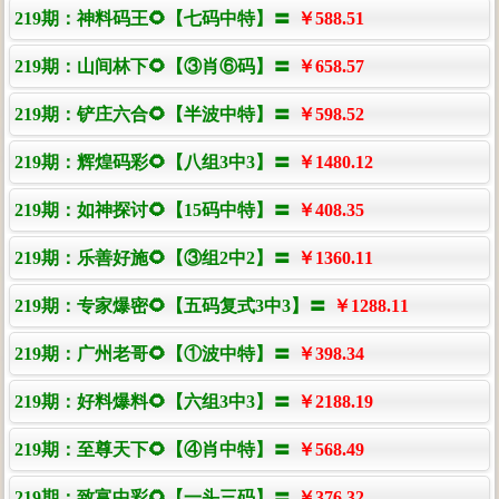
219期：神料码王🌻【七码中特】〓
￥588.51
219期：山间林下🌻【③肖⑥码】〓
￥658.57
219期：铲庄六合🌻【半波中特】〓
￥598.52
219期：辉煌码彩🌻【八组3中3】〓
￥1480.12
219期：如神探讨🌻【15码中特】〓
￥408.35
219期：乐善好施🌻【③组2中2】〓
￥1360.11
219期：专家爆密🌻【五码复式3中3】〓
￥1288.11
219期：广州老哥🌻【①波中特】〓
￥398.34
219期：好料爆料🌻【六组3中3】〓
￥2188.19
219期：至尊天下🌻【④肖中特】〓
￥568.49
219期：致富中彩🌻【一头三码】〓
￥376.32